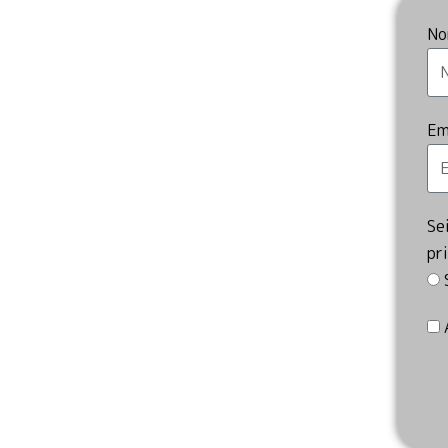
No
Em
Se
pr