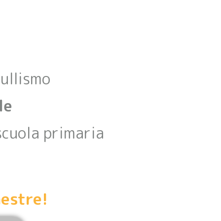
bullismo
le
scuola primaria
aestre!