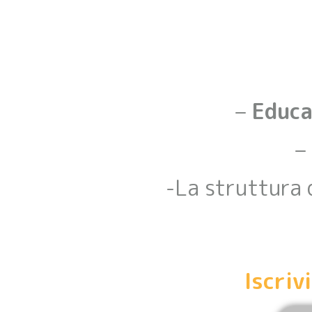
–
Educa
–
-La struttura 
Iscriv