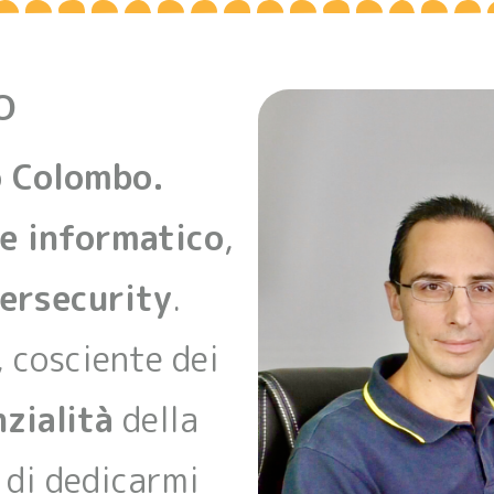
O
o Colombo.
e informatico
,
ersecurity
.
, cosciente dei
zialità
della
 di dedicarmi