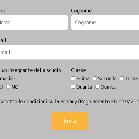
me
Cognome
ail
i un insegnante della scuola
Classe
imaria?
Prima
Seconda
Terza
SI
NO
Quarta
Quinta
Accetto le condizioni sulla Privacy (Regolamento EU 679/20
Invia