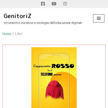
Facebook
Youtube
Instagram
Vai
GenitoriZ
al
strumenti e iniziative a sostegno dell educazione digitale
contenuto
Home
/ Libri