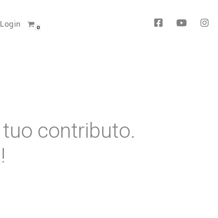
Login
Facebook
Youtube
Inst
0
l tuo contributo.
!