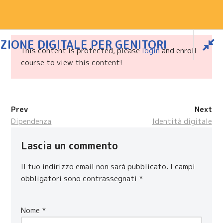
Facebook
Youtube
Instagram
Vai
GenitoriZ
al
ZIONE DIGITALE PER GENITORI
strumenti e iniziative a sostegno dell educazione digitale
contenuto
This content is protected, please
login
and enroll
course to view this content!
Corso di Educazione
Prev
Next
digitale per Genitori
Dipendenza
Identità digitale
Lascia un commento
Home
/ Corso di Educazione digitale per Genitori
Il tuo indirizzo email non sarà pubblicato.
I campi
obbligatori sono contrassegnati
*
Nome
*